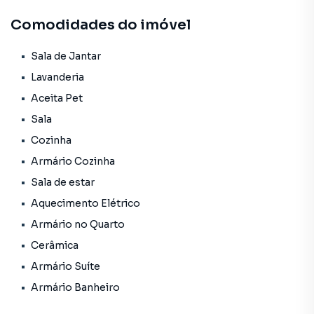
Comodidades do imóvel
Características do imóvel:
3 quartos, sendo 1 suíte
Sala de Jantar
Lavanderia
Sala ampla para dois ambientes
Aceita Pet
Sala
Cozinha ventilada e funcional
Cozinha
Apenas 4 apartamentos por andar – mais privacidade e
Armário Cozinha
tranquilidade
Sala de estar
🏢 Prédio bem conservado, ideal para quem busca
Aquecimento Elétrico
conforto, espaço e boa localização.
Armário no Quarto
Cerâmica
Entre em contato e agende uma visita.
Armário Suíte
Armário Banheiro
Apartamento para Venda em região valorizada do bairro