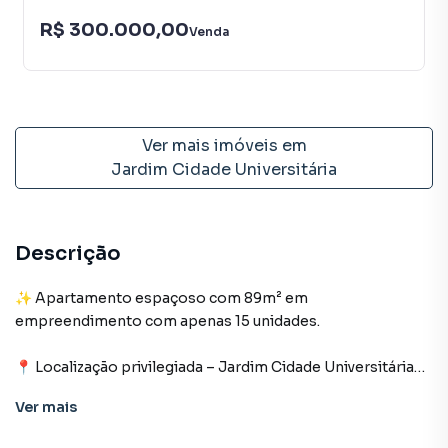
R$ 300.000,00
Venda
Ver mais imóveis em
Jardim Cidade Universitária
Descrição
✨ Apartamento espaçoso com 89m² em
empreendimento com apenas 15 unidades.
📍 Localização privilegiada – Jardim Cidade Universitária
🌅 Nascente Sul
Ver
mais
🚗 1 vaga de garagem para 2 carros
🔒 Sistema de segurança instalado