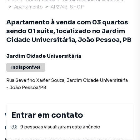
Apartamento
AP2743_SHOP
Apartamento à venda com 03 quartos
sendo 01 suíte, localizado no Jardim
Cidade Universitária, João Pessoa, PB
Jardim Cidade Universitária
Indisponível
Rua Severino Xavier Souza
,
Jardim Cidade Universitária
-
João Pessoa
/
PB
Entrar em contato
Você pode encontrar novas
oportunidades!
9 pessoas visualizaram este anúncio
Este imóvel não está mais disponível, mas você pode