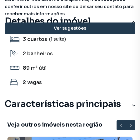
conferir outros em nosso site ou deixar seu contato para
receber mais informações.
Detalhes do imóvel
Ver sugestões
3
quartos
(1 suíte)
2
banheiros
89 m²
útil
2
vagas
Características principais
Sala de Jantar
Veja outros imóveis nesta região
Armário Cozinha