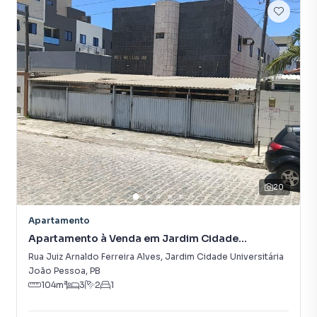
Sala de estar
Armário no Quarto
Armário Banheiro
20
Apartamento
Apartamento à Venda em Jardim Cidade
Universitária
Rua Juiz Arnaldo Ferreira Alves
,
Jardim Cidade Universitária
João Pessoa
,
PB
104
m²
3
2
1