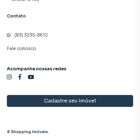
imóvel mais rápido. Contamos também com um time de
programadores, corretores treinados e uma central de
Contato
atendimento preparada para atender proprietários e
inquilinos.
(83) 3235-8610
Fale conosco
Acompanhe nossas redes
Cadastre seu imóvel
©
Shopping Imóveis
.