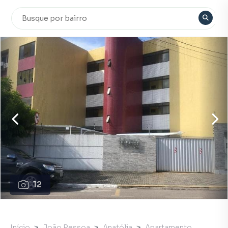
12
Início
João Pessoa
Anatólia
Apartamento