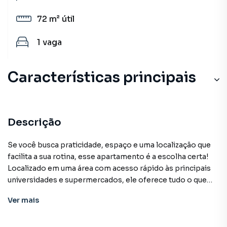
72 m²
útil
1
vaga
Características principais
Varanda
Portão Eletrônico
Descrição
Sala de Jantar
Se você busca praticidade, espaço e uma localização que
facilita a sua rotina, esse apartamento é a escolha certa!
Sacada
Localizado em uma área com acesso rápido às principais
universidades e supermercados, ele oferece tudo o que
Sala
você precisa para viver bem.
Ver
mais
✨ Características do imóvel:
📐 Planta bem distribuída