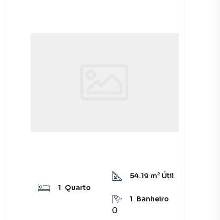
54.19
m² Útil
1
Quarto
1
Banheiro
0