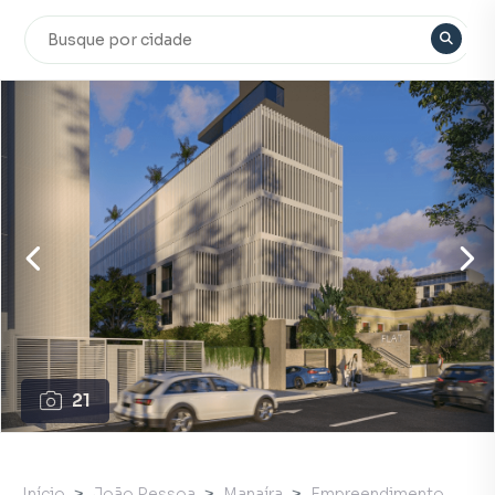
21
Início
João Pessoa
Manaíra
Empreendimento