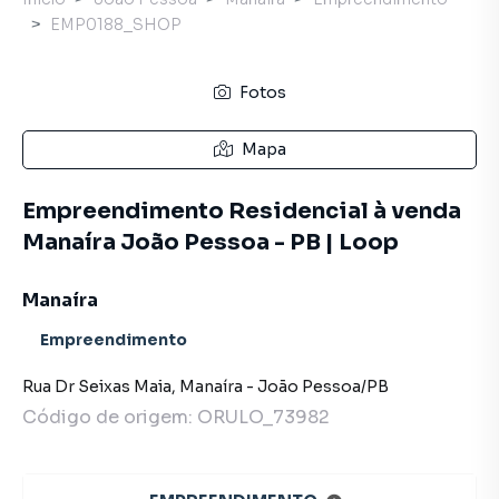
EMP0188_SHOP
Fotos
Mapa
Empreendimento Residencial à venda
Manaíra João Pessoa - PB | Loop
Manaíra
Empreendimento
Rua Dr Seixas Maia
,
Manaíra
-
João Pessoa
/
PB
Código de origem:
ORULO_73982