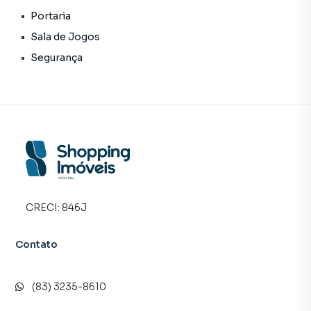
• Finalidade: Residencial
Portaria
Sala de Jogos
Segurança
Empreendimento para Venda em região valorizada do
bairro Jardim Oceania, em João Pessoa. Não encontrou o
que procurava ou deseja mais informações sobre
Empreendimento em João Pessoa? Entre em contato
com nossa equipe pelo telefone (83) 3235-8610.
A Shopping Imóveis tem mais opções de apartamentos,
casas residenciais e comerciais, sobrados, terrenos, lojas
e barracões para venda ou locação, além de
CRECI:
846J
empreendimentos em construção ou lançamentos na
planta em Jardim Oceania e em outras regiões de João
Contato
Pessoa. Aqui você encontra milhares de ofertas para
encontrar o imóvel que mais combina com seu estilo de
vida.
(83) 3235-8610