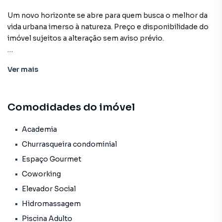
Um novo horizonte se abre para quem busca o melhor da
vida urbana imerso à natureza. Preço e disponibilidade do
imóvel sujeitos a alteração sem aviso prévio.
Características:
Ver
mais
• Academia
• Churrasqueira condominial
• Coworking
Comodidades do imóvel
• Delivery
• Elevador social
• Espaço gourmet
Academia
• Espaço gourmet externo
Churrasqueira condominial
• Estúdio de gravação
Espaço Gourmet
• Hidromassagem
Coworking
• Piscina adulto
• Portaria
Elevador Social
• Sala de jogos
Hidromassagem
• Segurança
Piscina Adulto
• Status: Em construção