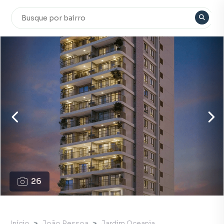
26
Início
João Pessoa
Jardim Oceania