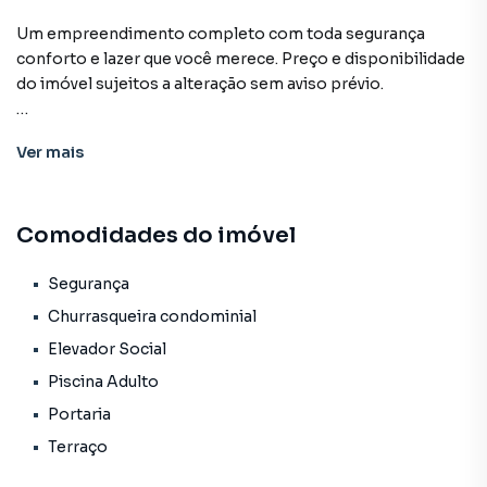
Um empreendimento completo com toda segurança
conforto e lazer que você merece. Preço e disponibilidade
do imóvel sujeitos a alteração sem aviso prévio.
Características:
Ver
mais
• Churrasqueira condominial
• Elevador social
• Piscina adulto
Comodidades do imóvel
• Portaria
• Segurança
• Terraço
Segurança
• Status: Em construção
Churrasqueira condominial
• Finalidade: Residencial
Elevador Social
Piscina Adulto
Portaria
Empreendimento para Venda em região valorizada do
Terraço
bairro Jardim Cidade Universitária, em João Pessoa. Não
encontrou o que procurava ou deseja mais informações