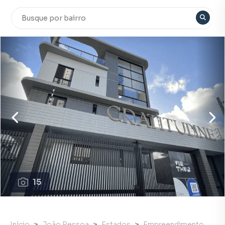
15
Início
João Pessoa
Estados
Empreendimento