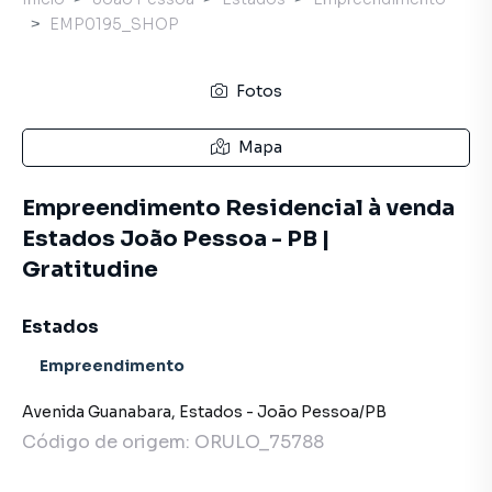
EMP0195_SHOP
Fotos
Mapa
Empreendimento Residencial à venda
Estados João Pessoa - PB |
Gratitudine
Estados
Empreendimento
Avenida Guanabara
,
Estados
-
João Pessoa
/
PB
Código de origem:
ORULO_75788