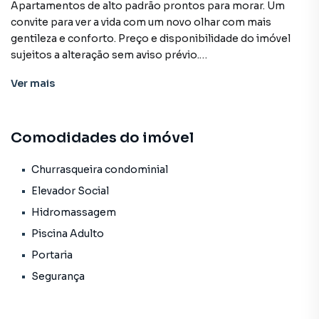
Apartamentos de alto padrão prontos para morar. Um
convite para ver a vida com um novo olhar com mais
gentileza e conforto. Preço e disponibilidade do imóvel
sujeitos a alteração sem aviso prévio.
Ver
mais
Características:
• Churrasqueira condominial
• Elevador social
Comodidades do imóvel
• Hidromassagem
• Piscina adulto
• Portaria
Churrasqueira condominial
• Segurança
Elevador Social
• Status: Pronto novo
Hidromassagem
• Finalidade: Residencial
Piscina Adulto
Portaria
Segurança
Empreendimento para Venda em região valorizada do
bairro Estados, em João Pessoa. Não encontrou o que
procurava ou deseja mais informações sobre