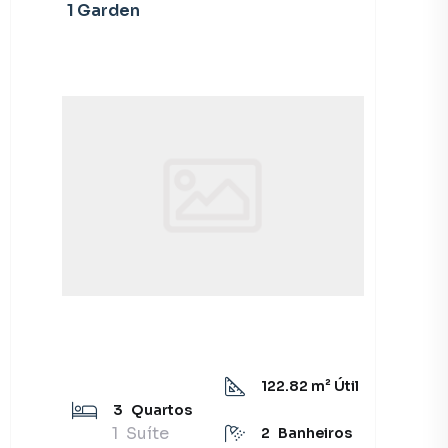
1 Garden
122.82
m² Útil
3
Quartos
1
Suíte
2
Banheiros