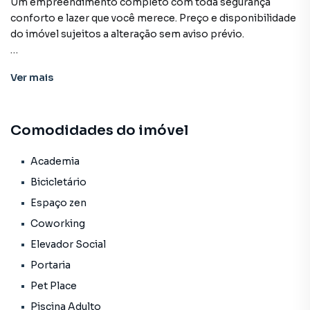
Um empreendimento completo com toda segurança
conforto e lazer que você merece. Preço e disponibilidade
do imóvel sujeitos a alteração sem aviso prévio.
Características:
Ver
mais
• Academia
• Bicicletário
• Coworking
Comodidades do imóvel
• Elevador social
• Espaço zen
• Market
Academia
• Pet place
Bicicletário
• Piscina adulto
Espaço zen
• Playground
Coworking
• Portaria
• Sauna
Elevador Social
• Segurança
Portaria
• Spa
Pet Place
• Status: Em construção
• Finalidade: Residencial
Piscina Adulto