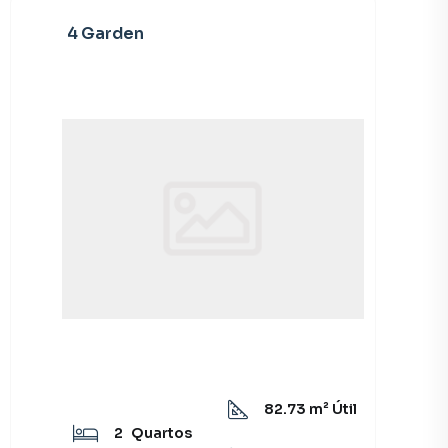
4 Garden
82.73
m² Útil
2
Quartos