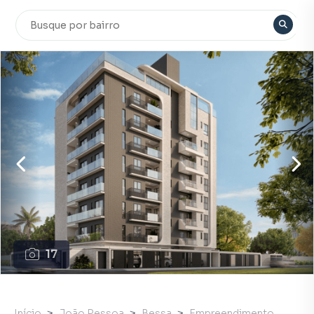
17
Início
João Pessoa
Bessa
Empreendimento