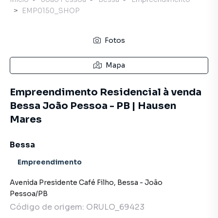
EMP0150_SHOP
Fotos
Mapa
Empreendimento Residencial à venda
Bessa João Pessoa - PB | Hausen
Mares
Bessa
Empreendimento
Avenida Presidente Café Filho
,
Bessa
-
João
Pessoa
/
PB
Código de origem:
ORULO_69423