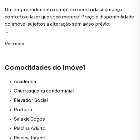
Um empreendimento completo com toda segurança
conforto e lazer que você merece! Preço e disponibilidade
do imóvel sujeitos a alteração sem aviso prévio.
Características:
Ver
mais
• Academia
• Brinquedoteca
• Churrasqueira condominial
Comodidades do imóvel
• Deck molhado
• Elevador social
• Espaço gourmet externo
Academia
• Piscina adulto
Churrasqueira condominial
• Piscina infantil
Elevador Social
• Portaria
Portaria
• Sala de jogos
• Salão de festas
Sala de Jogos
• Segurança
Piscina Adulto
• Status: Em construção
Piscina Infantil
• Finalidade: Residencial