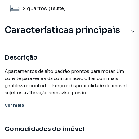
2
quartos
(1 suíte)
Características principais
Descrição
Apartamentos de alto padrão prontos para morar. Um
convite para ver a vida com um novo olhar com mais
gentileza e conforto. Preço e disponibilidade do imóvel
sujeitos a alteração sem aviso prévio.
Ver
mais
Características:
• Churrasqueira condominial
• Elevador social
Comodidades do imóvel
• Hidromassagem
• Piscina adulto