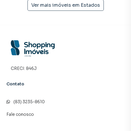
campanhas específicas para João Pessoa, o que aumenta
Ver mais imóveis em
Estados
muito o número de contatos interessados e tendo como
consequência uma maior chance de vender ou alugar seu
imóvel mais rápido. Contamos também com um time de
programadores, corretores treinados e uma central de
atendimento preparada para atender proprietários e
inquilinos.
CRECI:
846J
Contato
(83) 3235-8610
Fale conosco