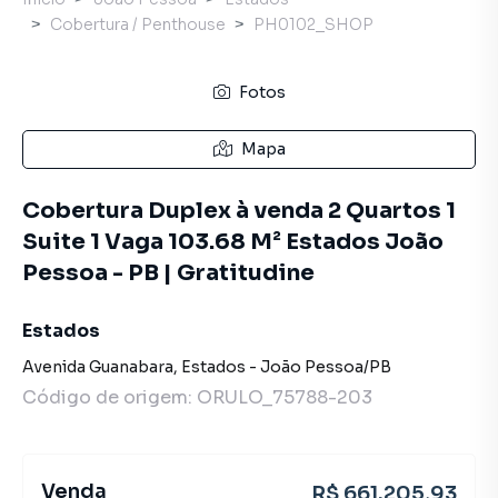
Cobertura / Penthouse
PH0102_SHOP
Fotos
Mapa
Cobertura Duplex à venda 2 Quartos 1
Suite 1 Vaga 103.68 M² Estados João
Pessoa - PB | Gratitudine
Estados
Avenida Guanabara
,
Estados
-
João Pessoa
/
PB
Código de origem:
ORULO_75788-203
Venda
R$ 661.205,93