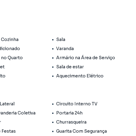
 Cozinha
Sala
icionado
Varanda
 no Quarto
Armário na Área de Serviço
Pet
Sala de estar
lto
Aquecimento Elétrico
eania
las e serviços
Lateral
Circuito Interno TV
ais leveza e qualidade.
anderia Coletiva
Portaria 24h
r
Churrasqueira
r e com praticidade no dia a dia!
e Festas
Guarita Com Segurança