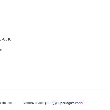
35-8610
co
s de uso
·
Desenvolvido por