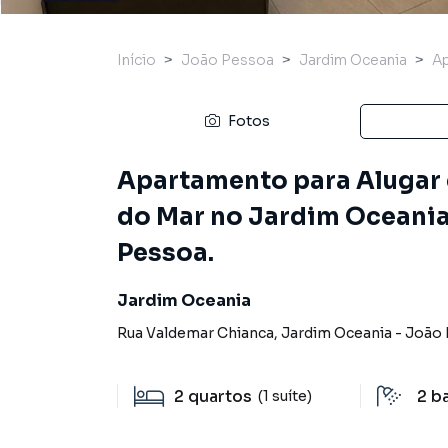
Início
João Pessoa
Jardim Oceania
A
Fotos
Apartamento para Alugar 
do Mar no Jardim Oceania 
Pessoa.
Jardim Oceania
Rua Valdemar Chianca
,
Jardim Oceania
-
João 
2
quartos
2
b
(1 suíte)