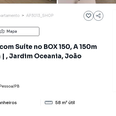
partamento
AP3013_SHOP
Mapa
com Suíte no BOX 150, A 150m
| , Jardim Oceania, João
Pessoa
/
PB
anheiros
58 m²
útil