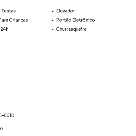
e Festas
Elevador
Para Crianças
Portão Eletrônico
.
 24h
Churrasqueira
o, piscina com borda infinita, academia equipada,
 gourmet.
(Airbnb, Booking, etc.).
e acesso digital.
 acomoda confortavelmente em média de 4 a 5 pessoas.
35-8610
co
mbientes e aproveitamento máximo do espaço.