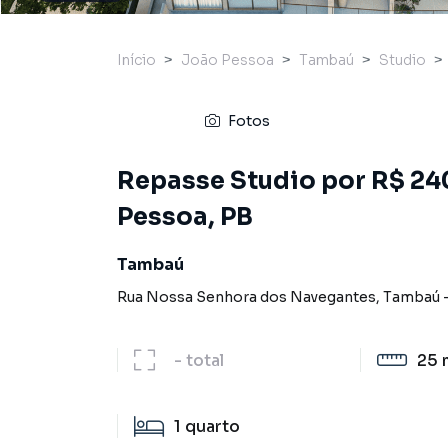
Início
João Pessoa
Tambaú
Studio
Fotos
Repasse Studio por R$ 24
Pessoa, PB
Tambaú
Rua Nossa Senhora dos Navegantes
,
Tambaú
-
total
25 
1
quarto