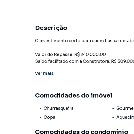
Descrição
O investimento certo para quem busca rentabi
Valor do Repasse: R$ 240.000,00
Saldo facilitado com a Construtora: R$ 309.0
Ver
mais
Localizado no coração de Tambaú, a poucos met
mais desejado da cidade, o empreendimento é 
por temporada.
Comodidades do imóvel
🏙️ Localização estratégica:
Churrasqueira
Gourme
Tambaú é o bairro mais valorizado e procurado 
completa de lazer, conveniência e mobilidade.
Copa
Aquecim
próximo a cafeterias, restaurantes, shoppings
e retorno consistente.
Comodidades do condomínio