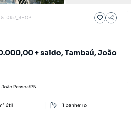
ST0157_SHOP
0.000,00 + saldo, Tambaú, João
-
João Pessoa
/
PB
m²
útil
1
banheiro