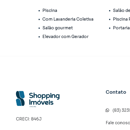
✨ Destaques do empreendimento:
Piscina
Salão d
Com Lavanderia Coletiva
Piscina 
Design moderno e arquitetura contemporânea
Salão gourmet
Portaria
Área de lazer completa com rooftop panorâmic
Elevador com Gerador
coworking, lavanderia compartilhada e espaço
Estrutura pensada para locação por temporada 
Sistema de automação, fechaduras eletrônicas 
Previsão de entrega: julho de 2028.
Contato
🏡 Sobre a unidade 704 – Repasse exclusivo:
Studio de 25m², com projeto inteligente que
(83) 32
CRECI:
846J
Fale conos
Layout funcional, com integração entre os a