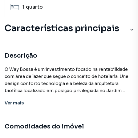
1
quarto
Características principais
Descrição
O Way Bossa é um investimento focado na rentabilidade
com área de lazer que segue o conceito de hotelaria. Une
design conforto tecnologia e a beleza da arquitetura
biofílica localizado em posição privilegiada no Jardim
Oceania a poucos passos do mar. Empreendimento
Ver
mais
pronto com as últimas unidades disponíveis. Preço e
disponibilidade do imóvel sujeitos a alteração sem aviso
prévio.
Comodidades do imóvel
Características: