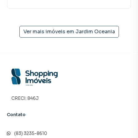
Imóveis é uma imobiliária digital com imóveis em diversas
cidades do Brasil, incluindo João Pessoa.
Na Shopping Imóveis você consegue vender ou alugar seu
imóvel muito mais rápido do que em imobiliárias
Ver mais imóveis em
Jardim Oceania
tradicionais. Já vendemos e locamos diversos imóveis em
João Pessoa, especialmente em Jardim Oceania. Isso
porque temos uma equipe de marketing digital focada em
produzir campanhas específicas para João Pessoa, o que
aumenta muito o número de contatos interessados e
tendo como consequência uma maior chance de vender ou
alugar seu imóvel mais rápido. Contamos também com um
time de programadores, corretores treinados e uma
central de atendimento preparada para atender
CRECI:
846J
proprietários e inquilinos.
Contato
(83) 3235-8610