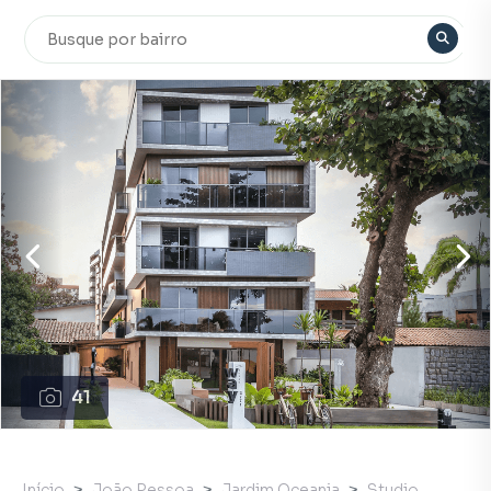
41
Início
João Pessoa
Jardim Oceania
Studio