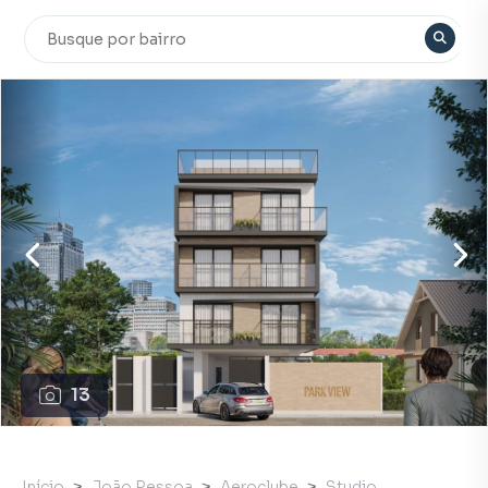
13
Início
João Pessoa
Aeroclube
Studio