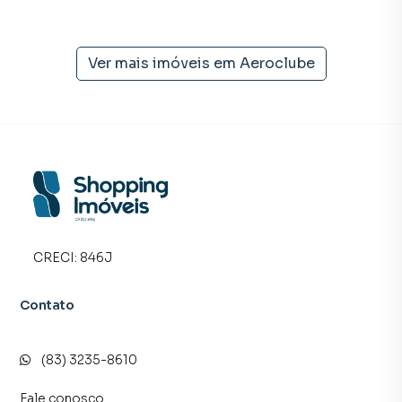
temos uma equipe de marketing digital focada em produzir
campanhas específicas para João Pessoa, o que aumenta
muito o número de contatos interessados e tendo como
Ver mais imóveis em
Aeroclube
consequência uma maior chance de vender ou alugar seu
imóvel mais rápido. Contamos também com um time de
programadores, corretores treinados e uma central de
atendimento preparada para atender proprietários e
inquilinos.
CRECI:
846J
Contato
(83) 3235-8610
Fale conosco