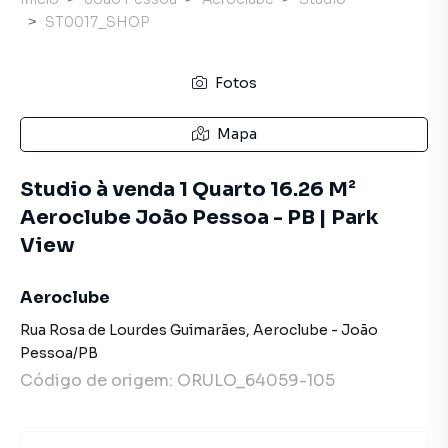
ST0017_SHOP
Fotos
Mapa
Studio à venda 1 Quarto 16.26 M²
Aeroclube João Pessoa - PB | Park
View
Aeroclube
Rua Rosa de Lourdes Guimarães
,
Aeroclube
-
João
Pessoa
/
PB
Código de origem:
ORULO_64059-105