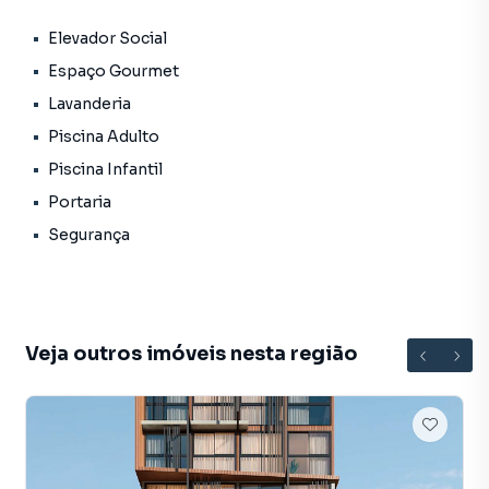
• Piscina infantil
• Portaria
Elevador Social
• Segurança
Espaço Gourmet
• Status: Pronto novo
Lavanderia
• Finalidade: Residencial
Piscina Adulto
Piscina Infantil
Portaria
Studio para Venda em região valorizada do bairro
Segurança
Aeroclube, em João Pessoa. Não encontrou o que
procurava ou deseja mais informações sobre Studio em
João Pessoa? Entre em contato com nossa equipe pelo
telefone (83) 3235-8610.
Veja outros imóveis nesta região
A Shopping Imóveis tem mais opções de apartamentos,
casas residenciais e comerciais, sobrados, terrenos, lojas
e barracões para venda ou locação, além de
empreendimentos em construção ou lançamentos na
planta em Aeroclube e em outras regiões de João Pessoa.