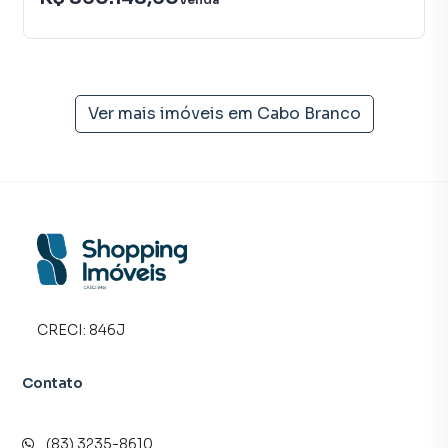
Imóveis é uma imobiliária digital com imóveis em diversas
cidades do Brasil, incluindo João Pessoa.
Na Shopping Imóveis você consegue vender ou alugar seu
imóvel muito mais rápido do que em imobiliárias
Ver mais imóveis em
Cabo Branco
tradicionais. Já vendemos e locamos diversos imóveis em
João Pessoa, especialmente em Cabo Branco. Isso
porque temos uma equipe de marketing digital focada em
produzir campanhas específicas para João Pessoa, o que
aumenta muito o número de contatos interessados e
tendo como consequência uma maior chance de vender ou
alugar seu imóvel mais rápido. Contamos também com um
time de programadores, corretores treinados e uma
central de atendimento preparada para atender
CRECI:
846J
proprietários e inquilinos.
Contato
(83) 3235-8610