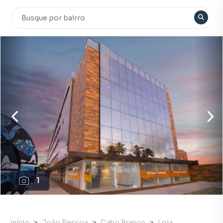
1
Início
João Pessoa
Cabo Branco
Loja