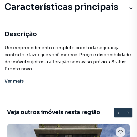
Características principais
Descrição
Um empreendimento completo com toda segurança
conforto e lazer que você merece. Preço e disponibilidade
do imóvel sujeitos a alteração sem aviso prévio. • Status:
Pronto novo
• Finalidade: Comercial
Ver
mais
Loja para Venda em região valorizada do bairro Cabo
Branco, em João Pessoa. Não encontrou o que procurava
Veja outros imóveis nesta região
ou deseja mais informações sobre Loja em João Pessoa?
Entre em contato com nossa equipe pelo telefone (83)
3235-8610.