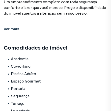
Um empreendimento completo com toda segurança
conforto e lazer que você merece. Preço e disponibilidade
do imóvel sujeitos a alteração sem aviso prévio.
Características:
Ver
mais
• Academia
• Academia externa
• Coworking
Comodidades do imóvel
• Delivery
• Elevador social
• Espaço gourmet
Academia
• Lavanderia
Coworking
• Market
Piscina Adulto
• Piscina adulto
Espaço Gourmet
• Portaria
• Segurança
Portaria
• Terraço
Segurança
• Status: Em construção
Terraço
• Finalidade: Residencial