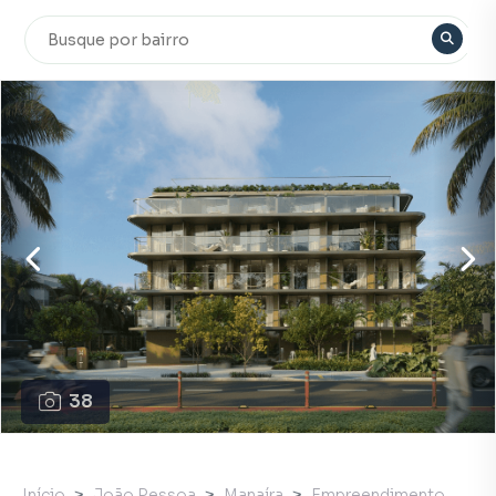
38
Início
João Pessoa
Manaíra
Empreendimento