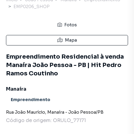
EMP0206_SHOP
Fotos
Mapa
Empreendimento Residencial à venda
Manaíra João Pessoa - PB | Hit Pedro
Ramos Coutinho
Manaíra
Empreendimento
Rua João Maurício
,
Manaíra
-
João Pessoa
/
PB
Código de origem:
ORULO_77171