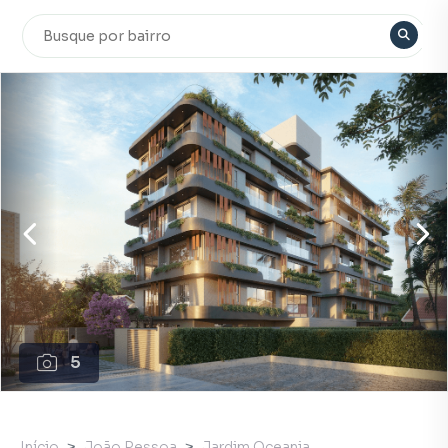
5
Início
João Pessoa
Jardim Oceania