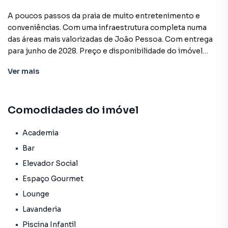
A poucos passos da praia de muito entretenimento e
conveniências. Com uma infraestrutura completa numa
das áreas mais valorizadas de João Pessoa. Com entrega
para junho de 2028. Preço e disponibilidade do imóvel
sujeitos a alteração sem aviso prévio.
Ver
mais
Características:
• Academia
Comodidades do imóvel
• Bar
• Elevador social
• Espaço gourmet
Academia
• Lavanderia
Bar
• Lounge
Elevador Social
• Market
Espaço Gourmet
• Pet place
• Piscina adulto
Lounge
• Piscina infantil
Lavanderia
• Portaria
Piscina Infantil
• Segurança