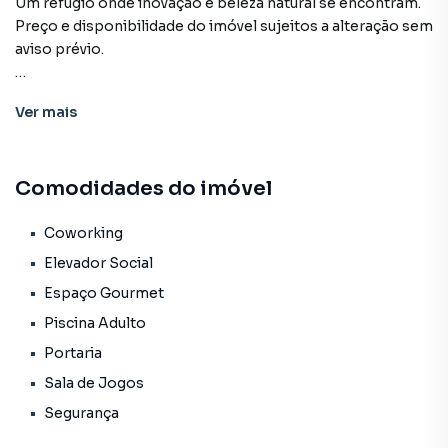
Um refúgio onde inovação e beleza natural se encontram.
Preço e disponibilidade do imóvel sujeitos a alteração sem
aviso prévio.
Características:
Ver
mais
• Coworking
• Elevador social
• Espaço gourmet
Comodidades do imóvel
• Market
• Piscina adulto
• Portaria
Coworking
• Sala de jogos
Elevador Social
• Segurança
Espaço Gourmet
• Status: Em construção
Piscina Adulto
• Finalidade: Residencial
Portaria
Sala de Jogos
Segurança
Empreendimento para Venda em região valorizada do
bairro Bessa, em João Pessoa. Não encontrou o que