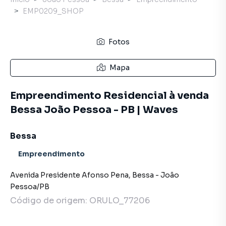
EMP0209_SHOP
Fotos
Mapa
Empreendimento Residencial à venda
Bessa João Pessoa - PB | Waves
Bessa
Empreendimento
Avenida Presidente Afonso Pena
,
Bessa
-
João
Pessoa
/
PB
Código de origem:
ORULO_77206