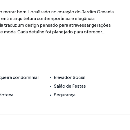
do morar bem. Localizado no coração do Jardim Oceania
o entre arquitetura contemporânea e elegância
da traduz um design pensado para atravessar gerações
e moda. Cada detalhe foi planejado para oferecer
airros mais valorizados de João Pessoa. Próximo à
s principais pontos da cidade. Um endereço que une
oferece apartamentos com 1 2 e 3 quartos pensados para
cobertura uma área de lazer completa convida ao
 lounge piscina brinquedoteca espaço BBQ e espaço
a de morar. Residencial Essenza. O equilíbrio perfeito
queira condominial
Elevador Social
bilidade do imóvel sujeitos a alteração sem aviso
Salão de Festas
doteca
Segurança