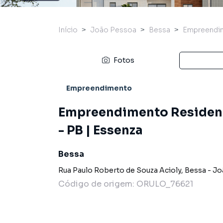
Início
João Pessoa
Bessa
Empreendi
Fotos
Empreendimento
Empreendimento Residenc
- PB | Essenza
Bessa
Rua Paulo Roberto de Souza Acioly
,
Bessa
-
Jo
Código de origem:
ORULO_76621