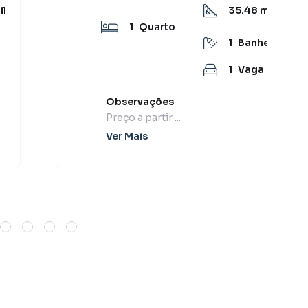
il
35.48
m² Útil
1
Quarto
1
Banheiro
1
Vaga
Observações
Preço a partir ...
Ver Mais