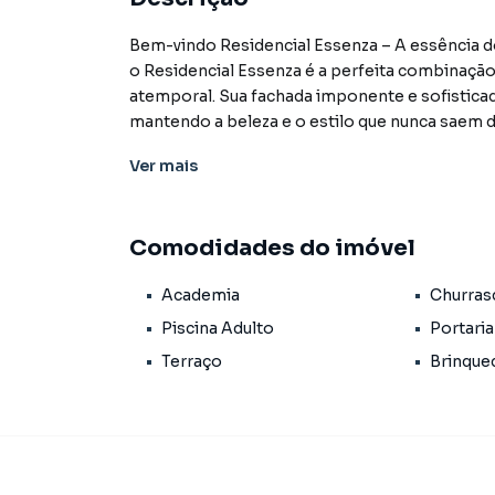
Bem-vindo Residencial Essenza – A essência 
o Residencial Essenza é a perfeita combinaçã
atemporal. Sua fachada imponente e sofistica
mantendo a beleza e o estilo que nunca saem d
conforto praticidade e bem-estar em um dos b
Ver
mais
praia restaurantes escolas supermecados e ao
exclusividade e qualidade de vida. O Essenza 
diferentes estilos de vida e necessidades. Na 
Comodidades do imóvel
relaxamento e à convivência: salão de festas
fitness com ambientes que elevam a experiênci
Academia
Churras
entre o moderno e o essencial. Preço e disponi
prévio.
Piscina Adulto
Portaria
Terraço
Brinque
Características:
• Academia
• Brinquedoteca
• Churrasqueira condominial
• Elevador social