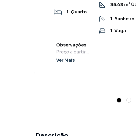
35.48
m² Út
1
Quarto
1
Banheiro
1
Vaga
Observações
Preço a partir ...
Ver Mais
Descrição