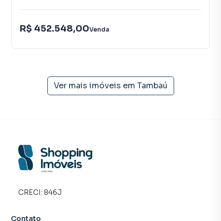
João Pessoa, especialmente em Tambaú. Isso porque
temos uma equipe de marketing digital focada em produzir
R$ 452.548,00
campanhas específicas para João Pessoa, o que aumenta
Venda
muito o número de contatos interessados e tendo como
consequência uma maior chance de vender ou alugar seu
imóvel mais rápido. Contamos também com um time de
programadores, corretores treinados e uma central de
Ver mais imóveis em
Tambaú
atendimento preparada para atender proprietários e
inquilinos.
CRECI:
846J
Contato