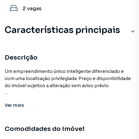
2
vagas
Características principais
Descrição
Um empreendimento único inteligente diferenciado e
com uma localização privilegiada. Preço e disponibilidade
do imóvel sujeitos a alteração sem aviso prévio.
Características:
Ver
mais
• Academia
• Churrasqueira condominial
• Elevador social
Comodidades do imóvel
• Piscina adulto
• Piscina infantil