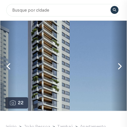
22
Início
João Pessoa
Tambaú
Apartamento