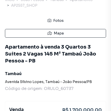
AP2557_SHOP
Fotos
Mapa
Apartamento à venda 3 Quartos 3
Suites 2 Vagas 145 M² Tambaú João
Pessoa - PB
Tambaú
Avenida Silvino Lopes
,
Tambaú
-
João Pessoa
/
PB
Código de origem:
ORULO_60737
Venda
R$ 1.700.000,00