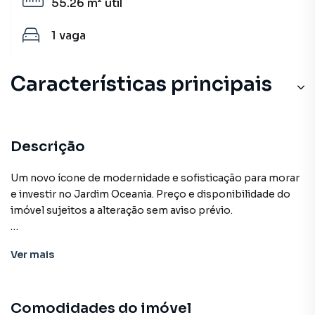
55.26 m²
útil
1
vaga
Características principais
Descrição
Um novo ícone de modernidade e sofisticação para morar
e investir no Jardim Oceania. Preço e disponibilidade do
imóvel sujeitos a alteração sem aviso prévio.
Características:
Ver
mais
• Bicicletário
• Brinquedoteca
• Coworking
Comodidades do imóvel
• Elevador social