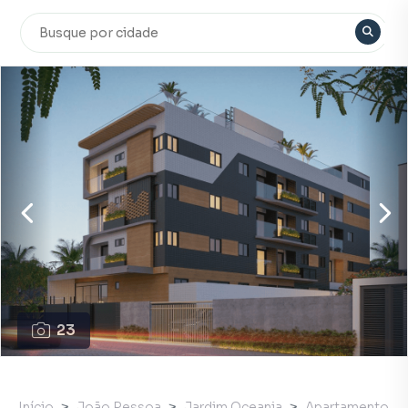
23
Início
João Pessoa
Jardim Oceania
Apartamento