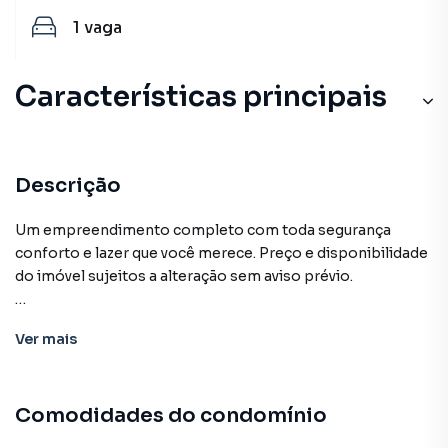
1
vaga
Características principais
Descrição
Um empreendimento completo com toda segurança
conforto e lazer que você merece. Preço e disponibilidade
do imóvel sujeitos a alteração sem aviso prévio.
Características:
Ver
mais
• Academia
• Bicicletário
• Brinquedoteca
Comodidades do condomínio
• Churrasqueira condominial
• Elevador social