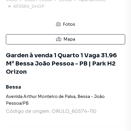
AP2564_SHOP
Fotos
Mapa
Garden à venda 1 Quarto 1 Vaga 31.96
M² Bessa João Pessoa - PB | Park H2
Orizon
Bessa
Avenida Arthur Monteiro de Paiva
,
Bessa
-
João
Pessoa
/
PB
Código de origem:
ORULO_60574-110