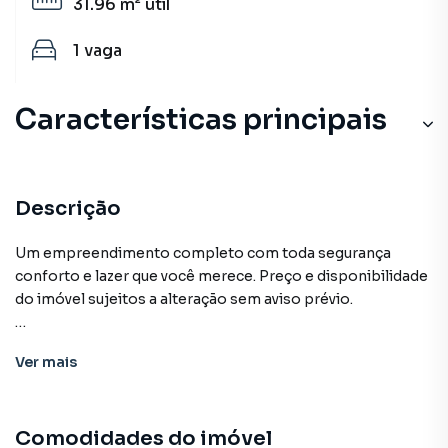
31.96 m²
útil
1
vaga
Características principais
Descrição
Um empreendimento completo com toda segurança
conforto e lazer que você merece. Preço e disponibilidade
do imóvel sujeitos a alteração sem aviso prévio.
Características:
Ver
mais
• Elevador social
• Portaria
• Segurança
Comodidades do imóvel
• Status: Em construção