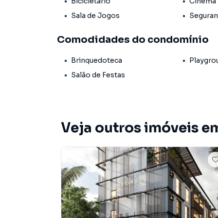
Bicicletário
Cinema
• Hidromassagem
Sala de Jogos
Seguran
• Market
• Piscina adulto
Comodidades do condomínio
• Piscina infantil
• Playground
Brinquedoteca
Playgro
• Portaria
• Quadra poliesportiva
Salão de Festas
• Sala de jogos
• Salão de festas
• Segurança
• Terraço
Veja outros imóveis e
• Status: Em construção
• Finalidade: Residencial
Apartamento para Venda em região valorizada
que procurava ou deseja mais informações s
com nossa equipe pelo telefone (83) 3235-861